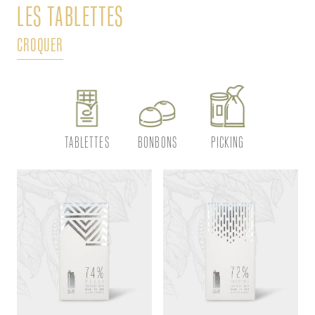
LES TABLETTES
L
CROQUER
DÉ
TABLETTES
BONBONS
PICKING