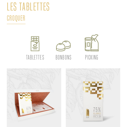
LES TABLETTES
L
CROQUER
DÉ
TABLETTES
BONBONS
PICKING