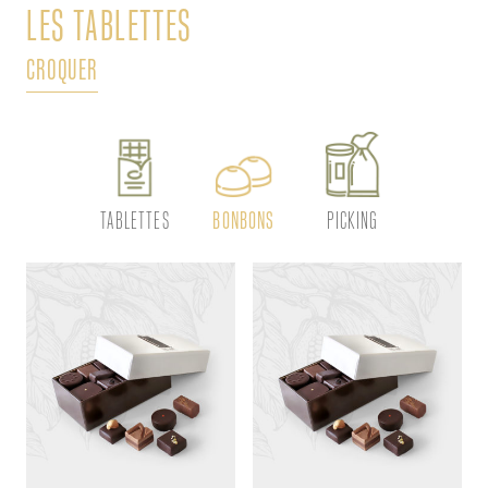
LES TABLETTES
L
CROQUER
DÉ
TABLETTES
BONBONS
PICKING