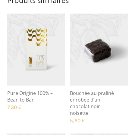
Produits similaires
Pure Origine 100% –
Bouchée au praliné
Bean to Bar
enrobée d’un
chocolat noir
7,30
€
noisette
5,60
€