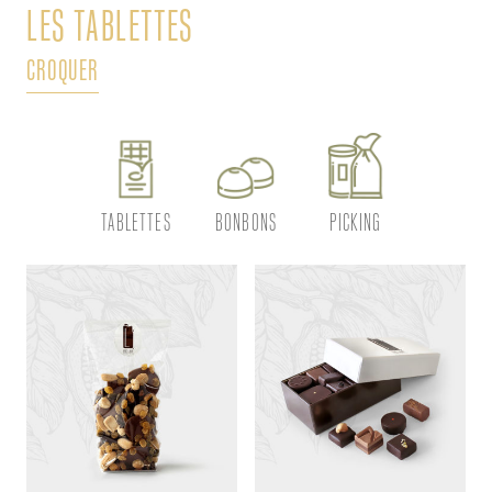
LES TABLETTES
L
CROQUER
DÉ
TABLETTES
BONBONS
PICKING