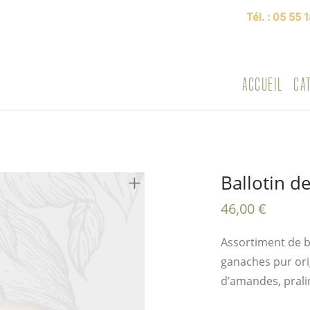
Tél. :
05 55 1
ACCUEIL
CA
Ballotin d
46,00
€
Assortiment de b
ganaches pur ori
d’amandes, pralin