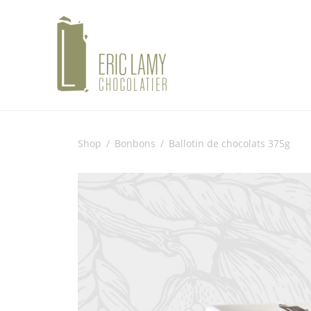
Shop
/
Bonbons
/
Ballotin de chocolats 375g