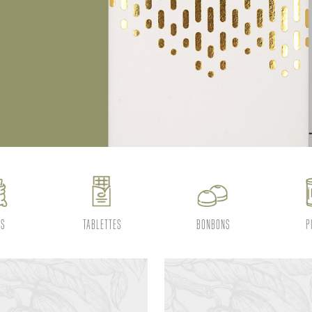
ES
TABLETTES
BONBONS
P