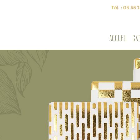
Tél. :
05 55 1
ACCUEIL
CA