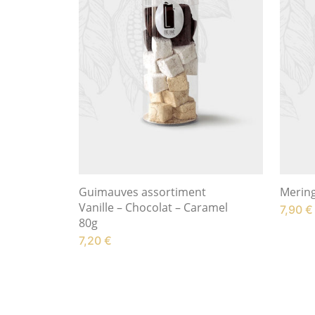
Guimauves assortiment
Mering
Vanille – Chocolat – Caramel
7,90
€
80g
7,20
€