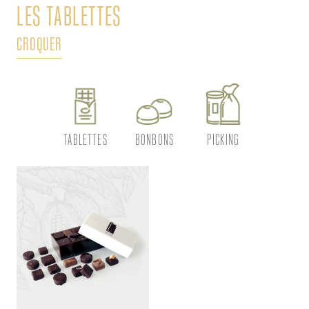
LES TABLETTES
L
CROQUER
DÉ
TABLETTES
BONBONS
PICKING