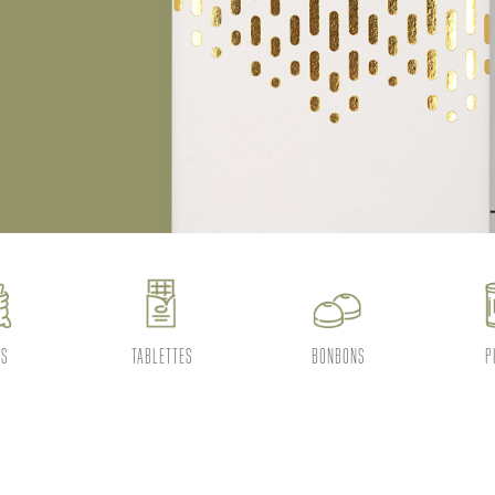
ES
TABLETTES
BONBONS
P