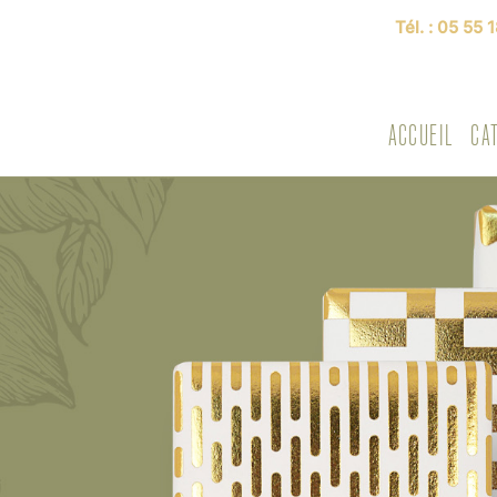
Tél. :
05 55 1
ACCUEIL
CA