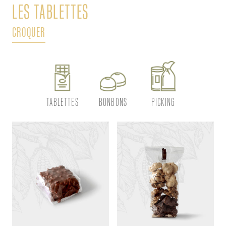
LES TABLETTES
L
CROQUER
DÉ
TABLETTES
BONBONS
PICKING