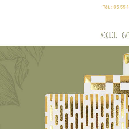
Tél. :
05 55 1
ACCUEIL
CA