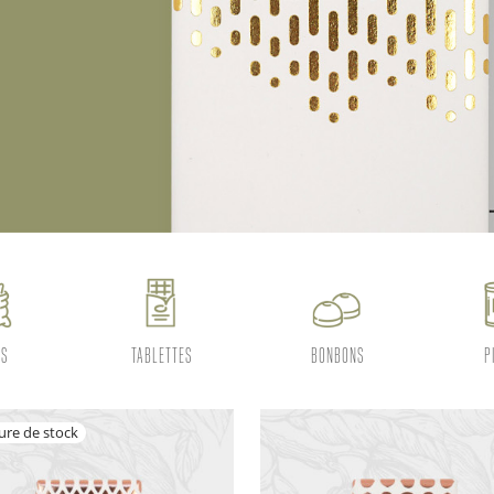
ES
TABLETTES
BONBONS
P