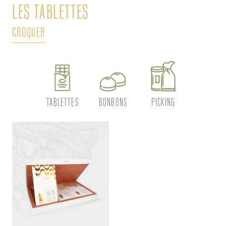
LES TABLETTES
L
CROQUER
DÉ
TABLETTES
BONBONS
PICKING