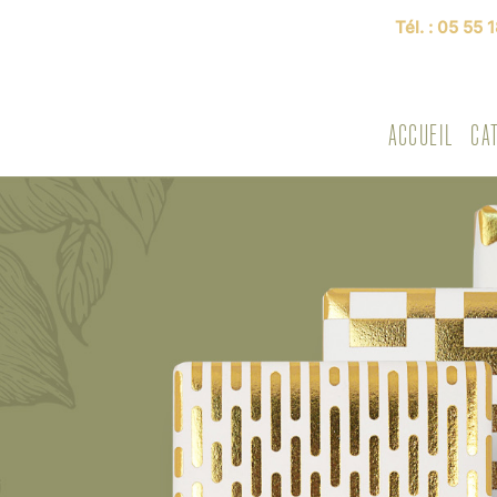
Tél. :
05 55 1
ACCUEIL
CA