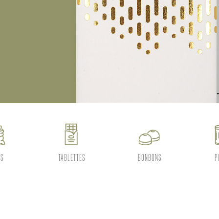
ES
TABLETTES
BONBONS
P