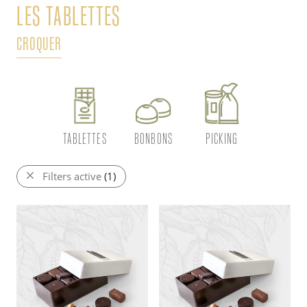
LES TABLETTES
L
CROQUER
DÉ
TABLETTES
BONBONS
PICKING
Filters active
(1)