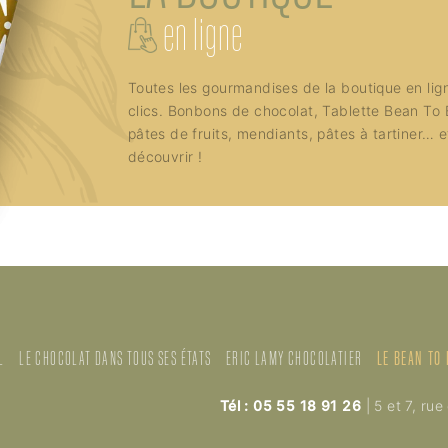
en ligne
Toutes les gourmandises de la boutique en lig
clics. Bonbons de chocolat, Tablette Bean To 
pâtes de fruits, mendiants, pâtes à tartiner… 
découvrir !
L
LE CHOCOLAT DANS TOUS SES ÉTATS
ERIC LAMY CHOCOLATIER
LE BEAN TO
Tél : 05 55 18 91 26
|
5 et 7, rue