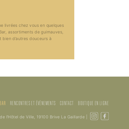
ne livrées chez vous en quelques
Bar, assortiments de guimauves,
et bien d’autres douceurs à
 BAR
RENCONTRES ET ÉVÈNEMENTS
CONTACT
BOUTIQUE EN LIGNE
 de l’Hôtel de Ville, 19100 Brive La Gaillarde
|