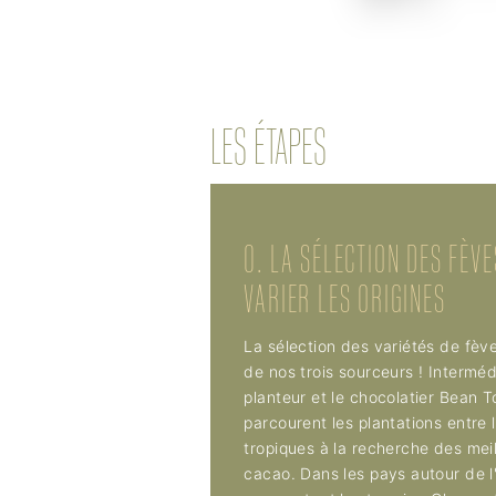
LES ÉTAPES
0. LA SÉLECTION DES FÈVE
VARIER LES ORIGINES
La sélection des variétés de fèves
de nos trois sourceurs ! Interméd
planteur et le chocolatier Bean To
parcourent les plantations entre 
tropiques à la recherche des mei
cacao. Dans les pays autour de l'