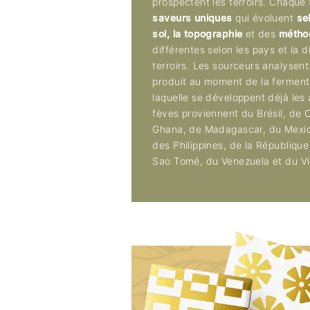
prospectent les terroirs. Chaqu
saveurs uniques
qui évoluent
sel
sol, la topographie
et des
métho
différentes selon les pays et la d
terroirs. Les sourceurs analysent
produit au moment de la ferment
laquelle se développent déjà les
fèves proviennent du Brésil, de 
Ghana, de Madagascar, du Mexiq
des Philippines, de la Républiqu
Sao Tomé, du Venezuela et du V