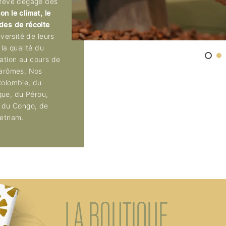
e fève dégage des
on le climat, le
des de récolte
iversité de leurs
 la qualité du
ation au cours de
 arômes. Nos
Colombie, du
ue, du Pérou,
e du Congo, de
ietnam.
LA BOUTIQUE