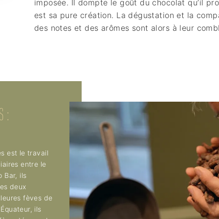
imposée. Il dompte le goût du chocolat qu’il pr
est sa pure création. La dégustation et la comp
des notes et des arômes sont alors à leur combl
S :
 est le travail
iaires entre le
 Bar, ils
les deux
lleures fèves de
Équateur, ils