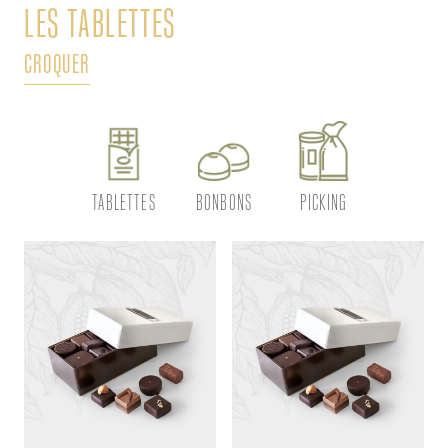
LES TABLETTES
L
CROQUER
DÉ
TABLETTES
BONBONS
PICKING