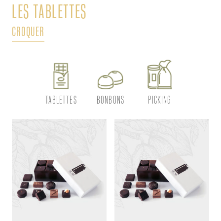
LES TABLETTES
L
CROQUER
DÉ
TABLETTES
BONBONS
PICKING