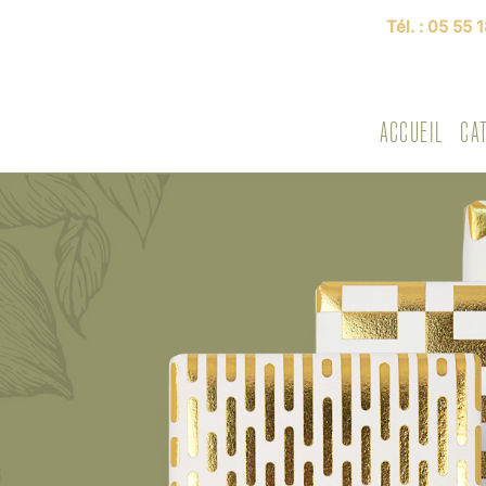
Tél. :
05 55 1
ACCUEIL
CA