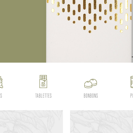
ES
TABLETTES
BONBONS
P