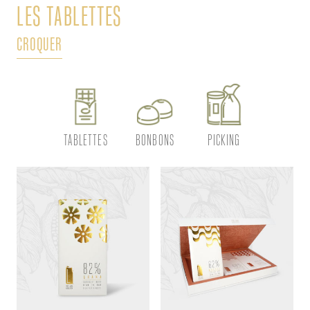
LES TABLETTES
L
CROQUER
DÉ
TABLETTES
BONBONS
PICKING