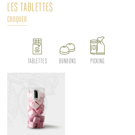
LES TABLETTES
L
CROQUER
DÉ
TABLETTES
BONBONS
PICKING