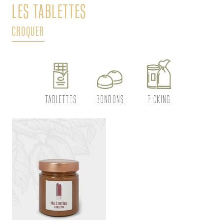
LES TABLETTES
L
CROQUER
DÉ
TABLETTES
BONBONS
PICKING