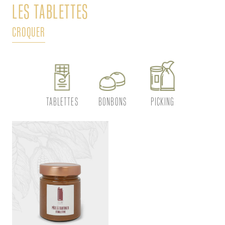
LES TABLETTES
L
CROQUER
DÉ
TABLETTES
BONBONS
PICKING