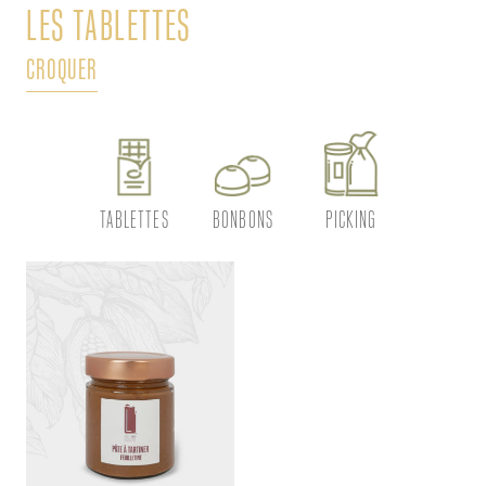
LES TABLETTES
L
CROQUER
DÉ
TABLETTES
BONBONS
PICKING