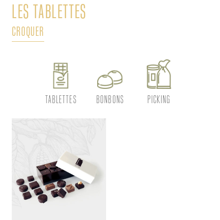
LES TABLETTES
L
CROQUER
DÉ
TABLETTES
BONBONS
PICKING