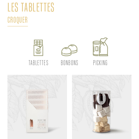
LES TABLETTES
L
CROQUER
DÉ
TABLETTES
BONBONS
PICKING