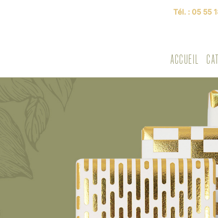
Tél. :
05 55 1
ACCUEIL
CA