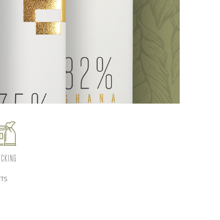
ICKING
ETS