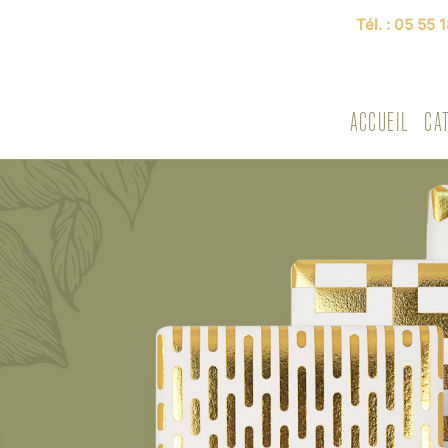
Tél. :
05 55 1
ACCUEIL
CA