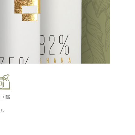
ICKING
ETS